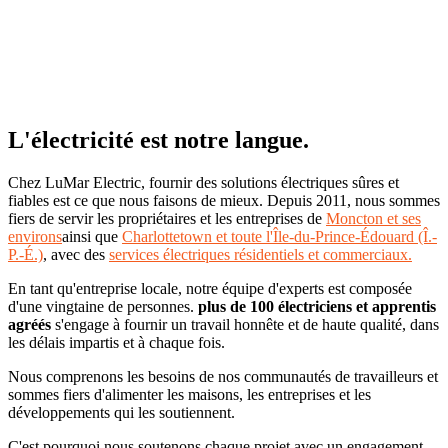
qualifiée de plus de 100 électriciens agréés et apprentis, nous
apportons des décennies d'expérience, d'expertise technique et un
engagement fort en faveur de la sécurité et de la qualité.
Chaque projet est réalisé avec soin, dans le respect des délais, du
budget et des normes les plus strictes.
L'électricité est notre langue.
Chez LuMar Electric, fournir des solutions électriques sûres et
fiables est ce que nous faisons de mieux. Depuis 2011, nous sommes
fiers de servir les propriétaires et les entreprises de
Moncton et ses
environs
ainsi que
Charlottetown et toute l'Île-du-Prince-Édouard (Î.-
P.-É.)
, avec des
services électriques résidentiels et commerciaux.
En tant qu'entreprise locale, notre équipe d'experts est composée
d'une vingtaine de personnes.
plus de 100 électriciens et apprentis
agréés
s'engage à fournir un travail honnête et de haute qualité, dans
les délais impartis et à chaque fois.
Nous comprenons les besoins de nos communautés de travailleurs et
sommes fiers d'alimenter les maisons, les entreprises et les
développements qui les soutiennent.
C'est pourquoi nous soutenons chaque projet avec un engagement