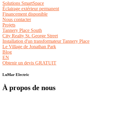
Solutions SmartSpace
Éclairage extérieur permanent
Financement disponible
Nous contacter
Projets
Tannery Place South
City Realty St. George Street
Installation d'un transformateur Tannery Place
Le Village de Jonathan Park
Blog
EN
Obtenir un devis GRATUIT
LuMar Electric
À propos de nous
LuMar Electric est un entrepreneur en électricité local de confiance,
fier de servir les propriétaires, les entreprises et les clients industriels
du Nouveau-Brunswick et de l'Île-du-Prince-Édouard (Î.-P.-É.).
Des nouvelles constructions aux réparations d'urgence, nous offrons
une gamme complète de services électriques résidentiels,
commerciaux et industriels adaptés à vos besoins. Avec une équipe