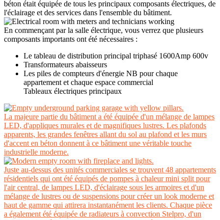
béton était équipée de tous les principaux composants électriques, de
l'éclairage et des services dans l'ensemble du bâtiment.
En commençant par la salle électrique, vous verrez que plusieurs
composants importants ont été nécessaires :
Le tableau de distribution principal triphasé 1600Amp 600v
Transformateurs abaisseurs
Les piles de compteurs d'énergie NB pour chaque
appartement et chaque espace commercial
Tableaux électriques principaux
La majeure partie du bâtiment a été équipée d'un mélange de lampes
LED, d'appliques murales et de magnifiques lustres. Les plafonds
apparents, les grandes fenêtres allant du sol au plafond et les murs
d'accent en béton donnent à ce bâtiment une véritable touche
industrielle moderne.
Juste au-dessus des unités commerciales se trouvent 48 appartements
résidentiels qui ont été équipés de pompes à chaleur mini split pour
l'air central, de lampes LED, d'éclairage sous les armoires et d'un
mélange de lustres ou de suspensions pour créer un look moderne et
haut de gamme qui attirera instantanément les clients. Chaque pièce
a également été équipée de radiateurs à convection Stelpro, d'un