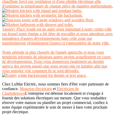
chauffage forcé par ventilateur et d'une plinthe électrique afin
d'optimiser la température de chaque pièce de manière indépendante.
Tannery Place South est un autre ajout important à notre centre-ville
sur lequel notre équipe a été fière de travailler et nous attendons avec
impatience d'autres développements dans cette zone qui
transformeront véritablement l'aspect et l'atmosphère de notre ville.
Notre période la plus chargée de l'année approche et nous vous
tiendrons informés de plusieurs autres projets actuellement en cours
de développement. Nous vous donnerons également un dernier
aperçu des projets passés que nous avons mis en lumière afin que
vous puissiez voir comment ils se sont déroulés.
Chez LuMar Electric, nous sommes fiers d'être votre partenaire de
confiance.
Moncton électricien
et
Électricien de
Charlottetown
L'entreprise est détenue localement et s'engage à
fournir des solutions électriques sur mesure. Que vous souhaitiez
rénover votre maison ou planifier un projet commercial, confiez à
notre équipe expérimentée le soin de mener à bien votre prochain
projet électrique.